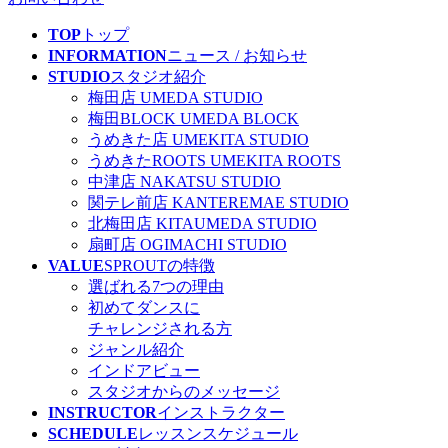
TOP
トップ
INFORMATION
ニュース
/ お知らせ
STUDIO
スタジオ紹介
梅田店
UMEDA STUDIO
梅田BLOCK
UMEDA BLOCK
うめきた店
UMEKITA STUDIO
うめきたROOTS
UMEKITA ROOTS
中津店
NAKATSU STUDIO
関テレ前店
KANTEREMAE STUDIO
北梅田店
KITAUMEDA STUDIO
扇町店
OGIMACHI STUDIO
VALUE
SPROUTの特徴
選ばれる7つの理由
初めてダンスに
チャレンジされる方
ジャンル紹介
インドアビュー
スタジオからのメッセージ
INSTRUCTOR
インストラクター
SCHEDULE
レッスン
スケジュール