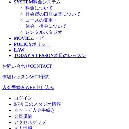
SYSTEM
料金システム
料金について
月会費の口座振替について
コースの変更・
休会・復会について
レンタルスタジオ
MOVIE
ムービー
POLICY
ポリシー
LAW
TODAY'S LESSON
本日のレッスン
お問い合わせ
CONTACT
体験レッスン
WEB予約
入会手続き
WEB申し込み
ログイン
8/7
今日のスタジオ情報
ネットで入会手続き
会員規約
アクセスマップ
求人情報