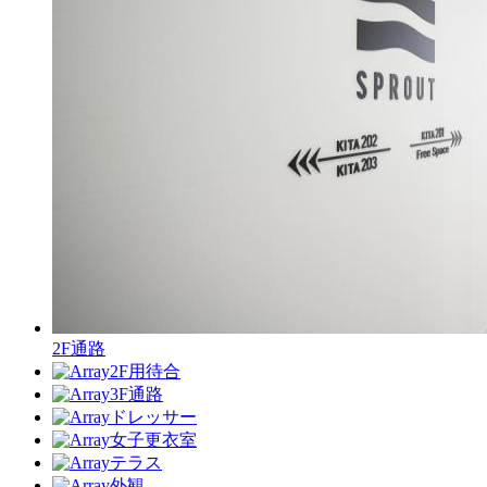
2F通路
2F用待合
3F通路
ドレッサー
女子更衣室
テラス
外観