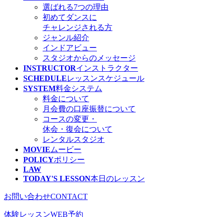
選ばれる7つの理由
初めてダンスに
チャレンジされる方
ジャンル紹介
インドアビュー
スタジオからのメッセージ
INSTRUCTOR
インストラクター
SCHEDULE
レッスン
スケジュール
SYSTEM
料金システム
料金について
月会費の口座振替について
コースの変更・
休会・復会について
レンタルスタジオ
MOVIE
ムービー
POLICY
ポリシー
LAW
TODAY'S LESSON
本日のレッスン
お問い合わせ
CONTACT
体験レッスン
WEB予約