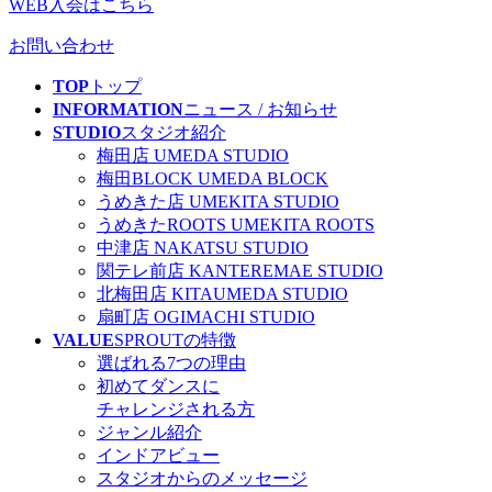
WEB入会はこちら
お問い合わせ
TOP
トップ
INFORMATION
ニュース
/ お知らせ
STUDIO
スタジオ紹介
梅田店
UMEDA STUDIO
梅田BLOCK
UMEDA BLOCK
うめきた店
UMEKITA STUDIO
うめきたROOTS
UMEKITA ROOTS
中津店
NAKATSU STUDIO
関テレ前店
KANTEREMAE STUDIO
北梅田店
KITAUMEDA STUDIO
扇町店
OGIMACHI STUDIO
VALUE
SPROUTの特徴
選ばれる7つの理由
初めてダンスに
チャレンジされる方
ジャンル紹介
インドアビュー
スタジオからのメッセージ