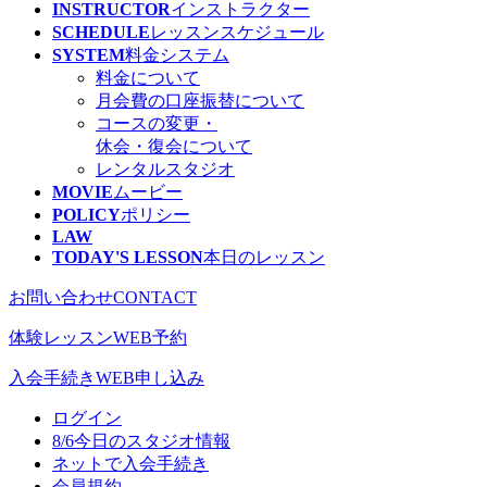
INSTRUCTOR
インストラクター
SCHEDULE
レッスン
スケジュール
SYSTEM
料金システム
料金について
月会費の口座振替について
コースの変更・
休会・復会について
レンタルスタジオ
MOVIE
ムービー
POLICY
ポリシー
LAW
TODAY'S LESSON
本日のレッスン
お問い合わせ
CONTACT
体験レッスン
WEB予約
入会手続き
WEB申し込み
ログイン
8/6
今日のスタジオ情報
ネットで入会手続き
会員規約