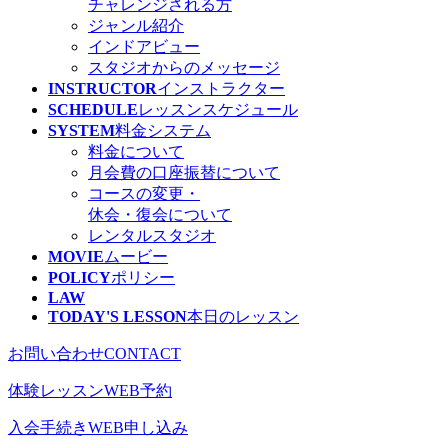
チャレンジされる方
ジャンル紹介
インドアビュー
スタジオからのメッセージ
INSTRUCTOR
インストラクター
SCHEDULE
レッスン
スケジュール
SYSTEM
料金システム
料金について
月会費の口座振替について
コースの変更・
休会・復会について
レンタルスタジオ
MOVIE
ムービー
POLICY
ポリシー
LAW
TODAY'S LESSON
本日のレッスン
お問い合わせ
CONTACT
体験レッスン
WEB予約
入会手続き
WEB申し込み