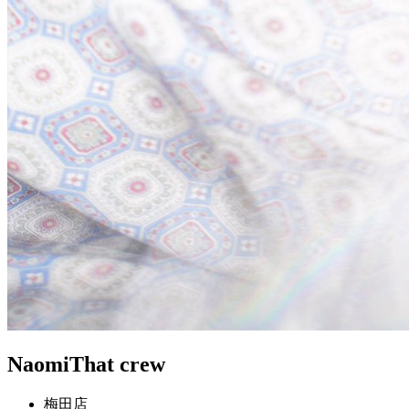
Naomi
That crew
梅田店