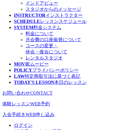
インドアビュー
スタジオからのメッセージ
INSTRUCTOR
インストラクター
SCHEDULE
レッスン
スケジュール
SYSTEM
料金システム
料金について
月会費の口座振替について
コースの変更・
休会・復会について
レンタルスタジオ
MOVIE
ムービー
POLICY
プライバシーポリシー
LAW
特定商取引法に基づく表記
TODAY'S LESSON
本日のレッスン
お問い合わせ
CONTACT
体験レッスン
WEB予約
入会手続き
WEB申し込み
ログイン